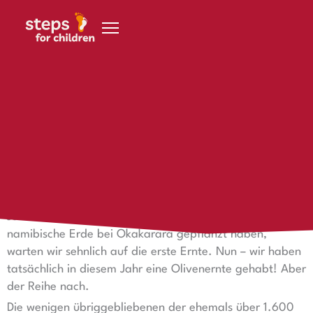
Zum Inhalt springen
4. September 2023
Wie steps Oliven schmecken…
Wie steps Oliven schmecken …
… wissen wir eigentlich auch nicht, denn in den letzten 15
Jahren, seitdem wir kleine Olivenbäumchen in die
namibische Erde bei Okakarara gepflanzt haben,
warten wir sehnlich auf die erste Ernte. Nun – wir haben
tatsächlich in diesem Jahr eine Olivenernte gehabt! Aber
der Reihe nach.
Die wenigen übriggebliebenen der ehemals über 1.600