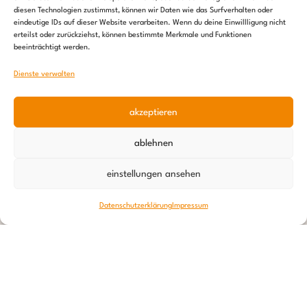
diesen Technologien zustimmst, können wir Daten wie das Surfverhalten oder
eindeutige IDs auf dieser Website verarbeiten. Wenn du deine Einwillligung nicht
erteilst oder zurückziehst, können bestimmte Merkmale und Funktionen
beeinträchtigt werden.
Spendenkonto
Dienste verwalten
Hamburger Sparkasse:
akzeptieren
IBAN: DE44 2005 0550 1238 1497 26
BIC: HASPDEHHXXX
ablehnen
PayPal:
einstellungen ansehen
paypal@stepsforchildren.de
spenden
Datenschutzerklärung
Impressum
Service
Kontakt
Newsletter
steps aktuell
Jahresberichte