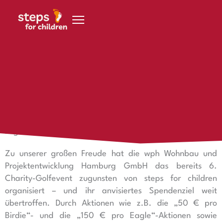
Zum Inhalt springen
25. September 2022
wph Charity Golfturnier
6. wph Charity Golftevent
zugunsten von steps for children
Zu unserer großen Freude hat die wph Wohnbau und
Projektentwicklung Hamburg GmbH das bereits 6.
Charity-Golfevent zugunsten von steps for children
organisiert – und ihr anvisiertes Spendenziel weit
übertroffen. Durch Aktionen wie z.B. die „50 € pro
Birdie“- und die „150 € pro Eagle“-Aktionen sowie