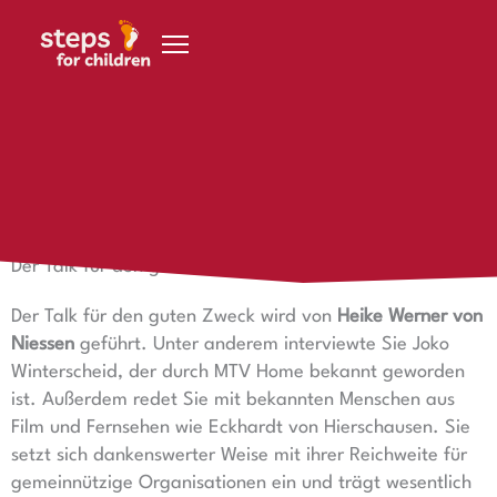
Zum Inhalt springen
22. März 2021
Der Talk für den guten Zweck
Der Talk für den guten Zweck
Der Talk für den guten Zweck wird von
Heike Werner von
Niessen
geführt. Unter anderem interviewte Sie Joko
Winterscheid, der durch MTV Home bekannt geworden
ist. Außerdem redet Sie mit bekannten Menschen aus
Film und Fernsehen wie Eckhardt von Hierschausen. Sie
setzt sich dankenswerter Weise mit ihrer Reichweite für
gemeinnützige Organisationen ein und trägt wesentlich