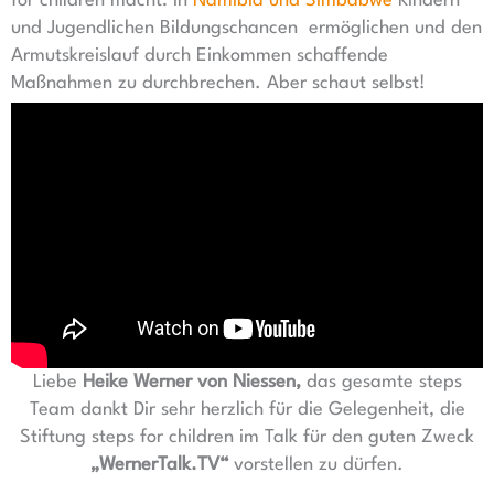
for children macht: in
Namibia und Simbabwe
Kindern
und Jugendlichen Bildungschancen ermöglichen und den
Armutskreislauf durch Einkommen schaffende
Maßnahmen zu durchbrechen. Aber schaut selbst!
Liebe
Heike Werner von Niessen,
das gesamte steps
Team dankt Dir sehr herzlich für die Gelegenheit, die
Stiftung steps for children im Talk für den guten Zweck
„
WernerTalk.TV“
vorstellen zu dürfen.