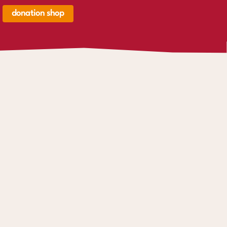
donation shop
renkorb,
renkorb
er