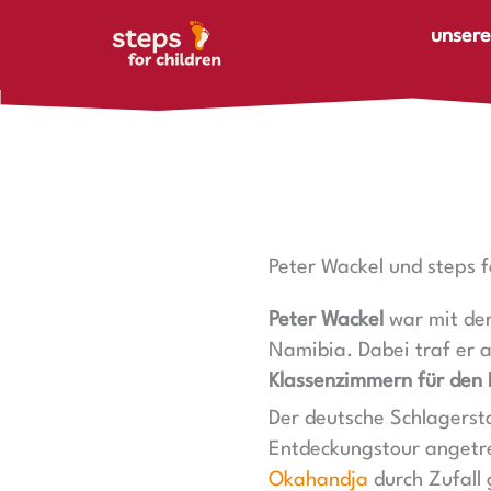
Zum Inhalt springen
unsere
Peter Wackel und steps f
Peter Wackel
war mit de
Namibia. Dabei traf er a
Klassenzimmern für den 
Der deutsche Schlagers
Entdeckungstour angetret
Okahandja
durch Zufall 