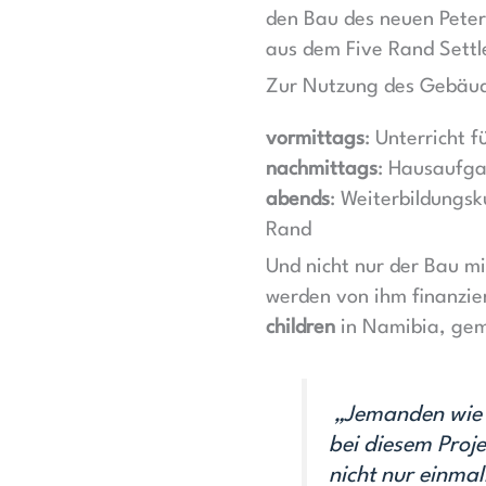
den Bau des neuen Peter
aus dem Five Rand Sett
Zur Nutzung des Gebäud
vormittags
: Unterricht
nachmittags
: Hausaufga
abends
: Weiterbildungs
Rand
Und nicht nur der Bau m
werden von ihm finanzier
children
in Namibia, gem
„Jemanden wie mi
bei diesem Proje
nicht nur einma