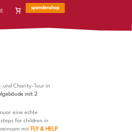
spendenshop
E
Warenkorb,
N
Warenkorb
ist
leer
 und Charity-Tour in
ulgebäude mit 2
nuar eine echte
teps for children in
gemeinsam mit
FLY & HELP