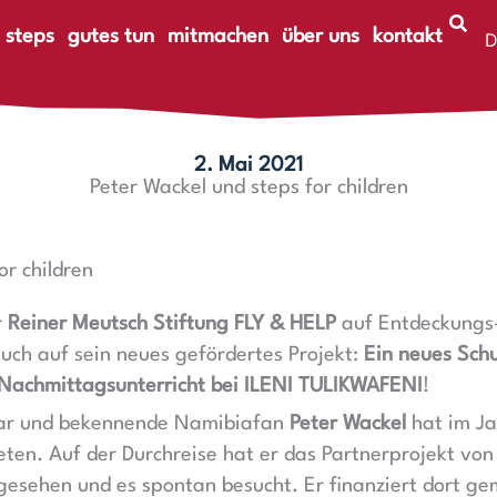
 steps
gutes tun
mitmachen
über uns
kontakt
D
E
2. Mai 2021
Peter Wackel und steps for children
or children
r
Reiner Meutsch Stiftung FLY & HELP
auf Entdeckungs-
uch auf sein neues gefördertes Projekt:
Ein neues Sch
Nachmittagsunterricht bei
ILENI TULIKWAFENI
!
tar und bekennende Namibiafan
Peter Wackel
hat im Ja
en. Auf der Durchreise hat er das Partnerprojekt von s
gesehen und es spontan besucht. Er finanziert dort 