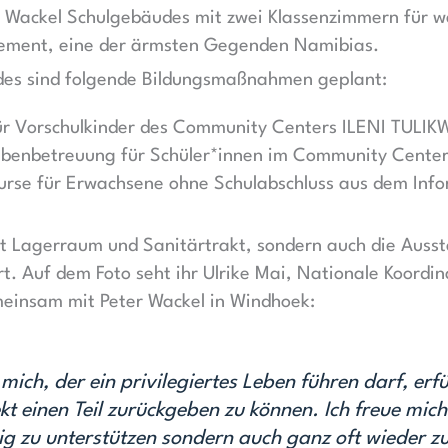
 Wackel Schulgebäudes mit zwei Klassenzimmern für w
lement, eine der ärmsten Gegenden Namibias.
es sind folgende Bildungsmaßnahmen geplant:
 für Vorschulkinder des Community Centers ILENI TULI
benbetreuung für Schüler*innen im Community Cente
kurse für Erwachsene ohne Schulabschluss aus dem Info
it Lagerraum und Sanitärtrakt, sondern auch die Auss
t. Auf dem Foto seht ihr Ulrike Mai, Nationale Koordi
einsam mit Peter Wackel in Windhoek:
ch, der ein privilegiertes Leben führen darf, erfüll
kt einen Teil zurückgeben zu können. Ich freue mich
lig zu unterstützen sondern auch ganz oft wieder 