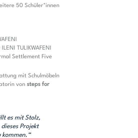
eitere 50 Schüler*innen
KWAFENI
r ILENI TULIKWAFENI
rmal Settlement Five
tattung mit Schulmöbeln
natorin von
steps for
t es mit Stolz,
 dieses Projekt
zu kommen.“