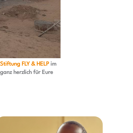
Stiftung FLY & HELP
im
anz herzlich für Eure