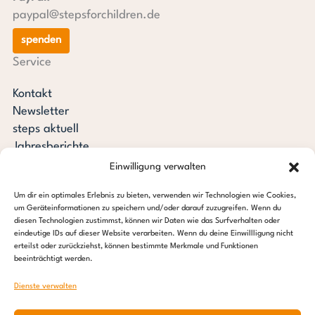
paypal@stepsforchildren.de
spenden
Service
Kontakt
Newsletter
steps aktuell
Jahresberichte
Downloads
Einwilligung verwalten
Transparenz
Um dir ein optimales Erlebnis zu bieten, verwenden wir Technologien wie Cookies,
Pressespiegel
um Geräteinformationen zu speichern und/oder darauf zuzugreifen. Wenn du
Stiftung steps for children
diesen Technologien zustimmst, können wir Daten wie das Surfverhalten oder
eindeutige IDs auf dieser Website verarbeiten. Wenn du deine Einwillligung nicht
erteilst oder zurückziehst, können bestimmte Merkmale und Funktionen
c/o Regus Altona
beeinträchtigt werden.
Ottenser Hauptstraße 2-6
22765 Hamburg
Dienste verwalten
Tel: +49 (0) 40 389 027 – 88