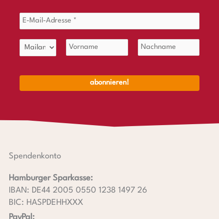
Spendenkonto
Hamburger Sparkasse:
IBAN: DE44 2005 0550 1238 1497 26
BIC: HASPDEHHXXX
PayPal: