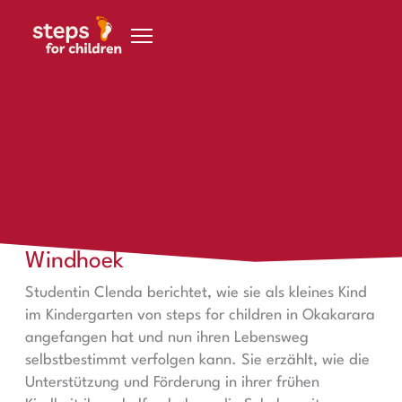
Zum Inhalt springen
steps in Windhoek
Clenda – steps student aus Windhoek
Clenda – steps student aus
Windhoek
Studentin Clenda berichtet, wie sie als kleines Kind
im Kindergarten von steps for children in Okakarara
angefangen hat und nun ihren Lebensweg
selbstbestimmt verfolgen kann. Sie erzählt, wie die
Unterstützung und Förderung in ihrer frühen