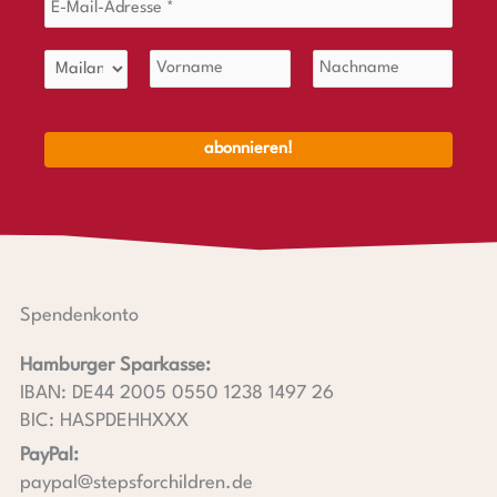
Spendenkonto
Hamburger Sparkasse:
IBAN: DE44 2005 0550 1238 1497 26
BIC: HASPDEHHXXX
PayPal:
paypal@stepsforchildren.de