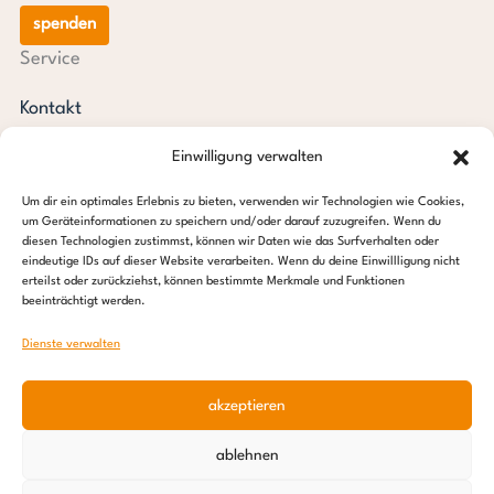
spenden
Service
Kontakt
Newsletter
Einwilligung verwalten
steps aktuell
Jahresberichte
Um dir ein optimales Erlebnis zu bieten, verwenden wir Technologien wie Cookies,
Downloads
um Geräteinformationen zu speichern und/oder darauf zuzugreifen. Wenn du
diesen Technologien zustimmst, können wir Daten wie das Surfverhalten oder
Transparenz
eindeutige IDs auf dieser Website verarbeiten. Wenn du deine Einwillligung nicht
Pressespiegel
erteilst oder zurückziehst, können bestimmte Merkmale und Funktionen
beeinträchtigt werden.
Stiftung steps for children
Dienste verwalten
c/o Regus Altona
Ottenser Hauptstraße 2-6
akzeptieren
22765 Hamburg
Tel: +49 (0) 40 389 027 – 88
ablehnen
E-Mail: info@stepsforchildren.de