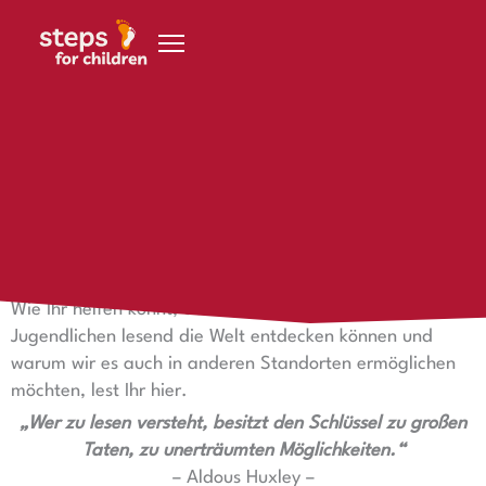
Zum Inhalt springen
18. November 2021
Lesend die Welt entdecken
Lesend die Welt entdecken
Wie Ihr helfen könnt, dass unsere steps Kinder und
Jugendlichen lesend die Welt entdecken können und
warum wir es auch in anderen Standorten ermöglichen
möchten, lest Ihr hier.
„Wer zu lesen versteht, besitzt den Schlüssel zu großen
Taten, zu unerträumten Möglichkeiten.“
– Aldous Huxley –