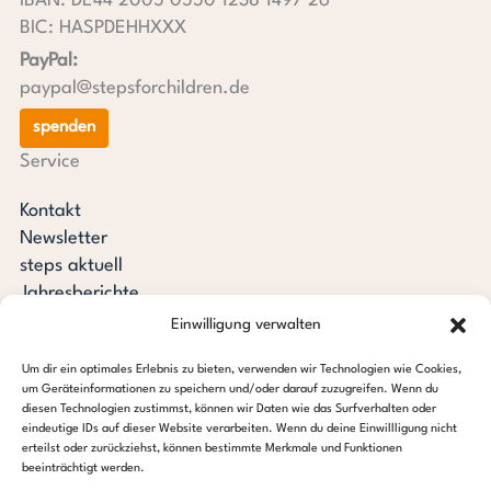
IBAN: DE44 2005 0550 1238 1497 26
BIC: HASPDEHHXXX
PayPal:
paypal@stepsforchildren.de
spenden
Service
Kontakt
Newsletter
steps aktuell
Jahresberichte
Downloads
Einwilligung verwalten
Transparenz
Um dir ein optimales Erlebnis zu bieten, verwenden wir Technologien wie Cookies,
Pressespiegel
um Geräteinformationen zu speichern und/oder darauf zuzugreifen. Wenn du
Stiftung steps for children
diesen Technologien zustimmst, können wir Daten wie das Surfverhalten oder
eindeutige IDs auf dieser Website verarbeiten. Wenn du deine Einwillligung nicht
erteilst oder zurückziehst, können bestimmte Merkmale und Funktionen
c/o Regus Altona
beeinträchtigt werden.
Ottenser Hauptstraße 2-6